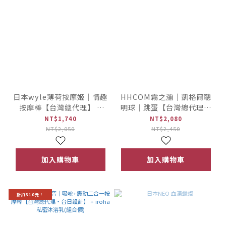
日本wyle薄荷按摩姬｜情趣
HHCOM霧之瀰｜凱格爾聰
按摩棒【台灣總代理】 +
明球｜跳蛋【台灣總代理・
iroha 私密沐浴乳(組合價)
台日設計】 + iroha私密沐
NT$1,740
NT$2,080
浴乳(組合價)
NT$2,050
NT$2,450
加入購物車
加入購物車
折扣310元！