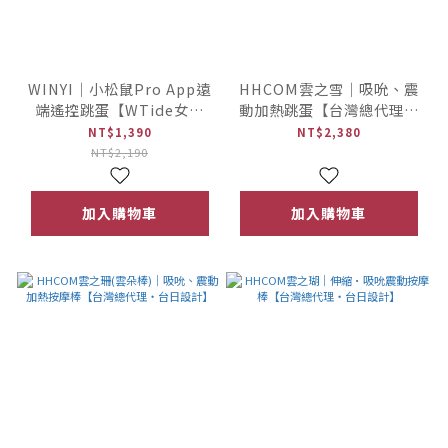
WINYI｜小松鼠Pro App遠
HHCOM雲之雪｜吸吮、震
端遙控跳蛋【WTide女浪
動加熱跳蛋【台灣總代理・
潮】
台日設計】
NT$1,390
NT$2,380
NT$2,190
加入購物車
加入購物車