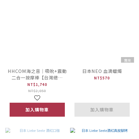
售完
HHCOM海之音｜吸吮+震動
日本NEO 血滴蠟燭
二合一按摩棒【台灣總代
NT$570
理・台日設計】 + iroha私
NT$1,740
密沐浴乳(組合價)
NT$2,050
加入購物車
加入購物車