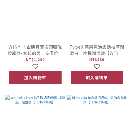
WINYI｜企鵝寶寶換頭吸吮
Type0 蘋果氣泡震動按摩潤
按摩器-女孩的第一支吸吮器
滑液｜水性潤滑液【WTide
【WTide女浪潮】
女浪潮】
NT$1,290
NT$980
加入購物車
加入購物車