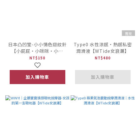
售完
日本凸凹堂-小小情色迴紋針
Type0 水性涼感・熱感私密
【小屁屁・小咪咪・小雞
潤滑液【WTide女浪潮】
雞】造型迴紋針
NT$150
NT$480
加入購物車
加入購物車