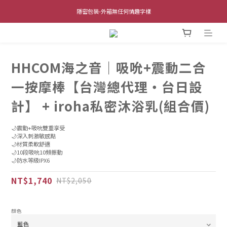
全館單筆滿$1,000 超商取貨免運費 (不含離島及海外地區)
全館單筆滿$1,000 超商取貨免運費 (不含離島及海外地區)
加入line官方會員享折扣金50 ＠wtide
隱密包裝-外箱無任何情趣字樣
HHCOM海之音｜吸吮+震動二合
全館單筆滿$1,000 超商取貨免運費 (不含離島及海外地區)
一按摩棒【台灣總代理・台日設
計】 + iroha私密沐浴乳(組合價)
🌙震動+吸吮雙重享受
🌙深入刺激敏感點
🌙材質柔軟舒適
🌙10段吸吮10頻振動
🌙防水等級IPX6
NT$1,740
NT$2,050
顏色