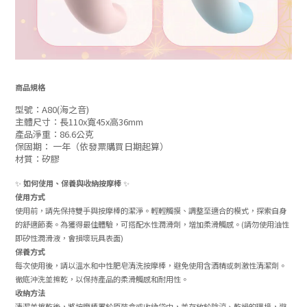
商品規格
型號：A80(海之音)
主體尺寸：長110x寬45x高36mm
產品淨重：86.6公克
保固期： 一年（依發票購買日期起算）
材質：矽膠
✨
如何使用、保養與收納按摩棒
✨
使用方式
使用前，請先保持雙手與按摩棒的潔淨。輕輕觸摸、調整至適合的模式，探索自身
的舒適節奏。為獲得最佳體驗，可搭配水性潤滑劑，增加柔滑觸感。(請勿使用油性
即矽性潤滑液，會損壞玩具表面)
保養方式
每次使用後，請以溫水和中性肥皂清洗按摩棒，避免使用含酒精或刺激性清潔劑。
徹底沖洗並擦乾，以保持產品的柔滑觸感和耐用性。
收納方法
清潔並擦乾後，將按摩棒置於原裝盒或收納袋中，並存放於陰涼、乾燥的環境，避