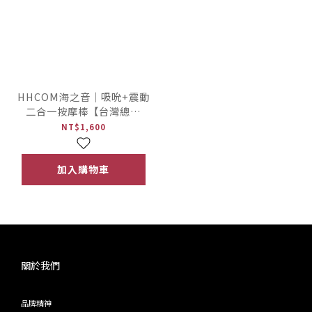
HHCOM海之音｜吸吮+震動
二合一按摩棒【台灣總代
理・台日設計】
NT$1,600
加入購物車
關於我們
品牌精神