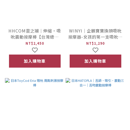
HHCOM雲之瑚｜伸縮·吸
WINYI｜企鵝寶寶換頭吸吮
吮震動按摩棒【台灣總代
按摩器-女孩的第一支吸吮器
理・台日設計】
【WTide女浪潮】
NT$2,450
NT$1,290
加入購物車
加入購物車