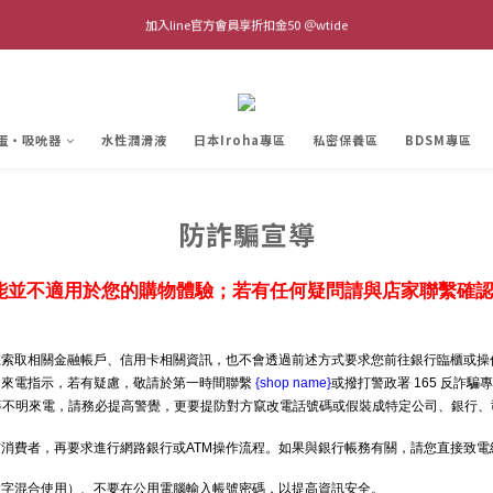
全館單筆滿$1,000 超商取貨免運費 (不含離島及海外地區)
加入line官方會員享折扣金50 ＠wtide
隱密包裝-外箱無任何情趣字樣
全館單筆滿$1,000 超商取貨免運費 (不含離島及海外地區)
蛋・吸吮器
水性潤滑液
日本Iroha專區
私密保養區
BDSM專區
防詐騙宣導
能並不適用於您的購物體驗；若有任何疑問請與店家聯繫確
索取相關金融帳戶、信用卡相關資訊，也不會透過前述方式要求您前往銀行臨櫃或操作
明來電指示，若有疑慮，敬請於第一時間聯繫
{shop name}
或撥打警政署 165 反詐騙
」等不明來電，請務必提高警覺，更要提防對方竄改電話號碼或假裝成特定公司、銀行、
消費者，再要求進行網路銀行或ATM操作流程。如果與銀行帳務有關，請您直接致
數字混合使用）、不要在公用電腦輸入帳號密碼，以提高資訊安全。