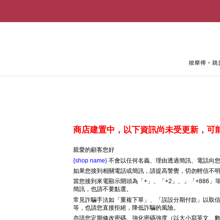
按摩棒・跳
商店建置中，以下資訊尚未受更新，可
親愛的顧客您好
{shop name}
不會以任何名義、理由透過簡訊、電話向您
如果您接到相關電話或簡訊，請提高警覺，切勿輕信不
當您接到來電顯示開頭為「+」、「+2」、」「+886
簡訊，也請不要點選。
常見詐騙手法如「重複下單」、「誤設分期付款」以取信
等，也請您直接拒絕，降低詐騙的風險。
亦請您定期修改密碼、強化密碼強度（以大小寫英文、