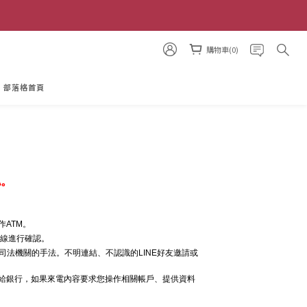
購物車(0)
部落格首頁
認。
ATM。
專線進行確認。
司法機關的手法。不明連結、不認識的LINE好友邀請或
電給銀行，如果來電內容要求您操作相關帳戶、提供資料