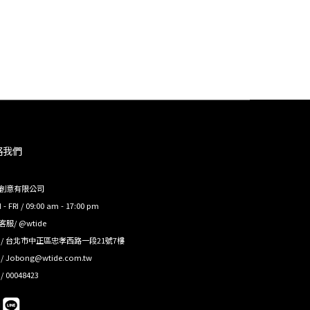
絡我們
創意有限公司
- FRI / 09:00 am - 17:00 pm
e客服/ @wtide
 / 台北市中正區忠孝西路一段21號7樓
/ Jobong@wtide.com.tw
/ 00048423