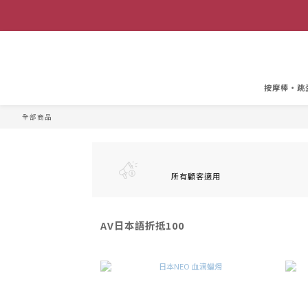
按摩棒・跳
全部商品
所有顧客適用
AV日本語折抵100