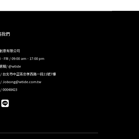
絡我們
創意有限公司
- FRI / 09:00 am - 17:00 pm
e客服/ @wtide
 / 台北市中正區忠孝西路一段21號7樓
/ Jobong@wtide.com.tw
/ 00048423