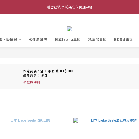
全館單筆滿$1,000 超商取貨免運費 (不含離島及海外地區)
隱密包裝-外箱無任何情趣字樣
全館單筆滿$1,000 超商取貨免運費 (不含離島及海外地區)
蛋・吸吮器
水性潤滑液
日本Iroha專區
私密保養區
BDSM專區
指定商品：滿 1 件 即減 NT$100
適用通路：
網店
條款與細則