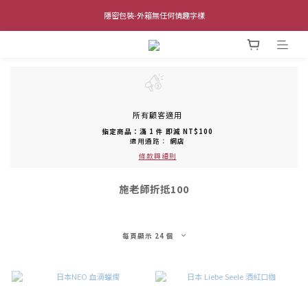
全館單筆滿$1,000 超商取貨免運費 (不含離島及海外地區)
隱密包裝-外箱無任何情趣字樣
全館單筆滿$1,000 超商取貨免運費 (不含離島及海外地區)
所有顧客適用
指定商品：滿 1 件 即減 NT$100
適用通路：
網店
條款與細則
施老師折抵100
每頁顯示 24 個