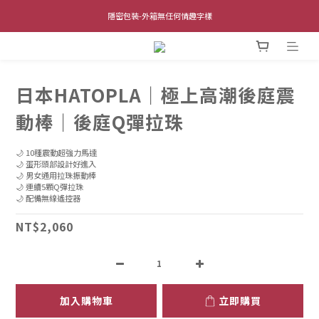
全館單筆滿$1,000 超商取貨免運費 (不含離島及海外地區)
隱密包裝-外箱無任何情趣字樣
全館單筆滿$1,000 超商取貨免運費 (不含離島及海外地區)
日本HATOPLA｜極上高潮後庭震
動棒｜後庭Q彈拉珠
🌙 10種震動超強力馬達
🌙 蛋形頭部設計好進入
🌙 男女通用拉珠振動棒
🌙 連續5顆Q彈拉珠
🌙 配備無線遙控器
NT$2,060
加入購物車
立即購買