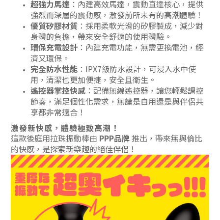
超強力馬達
：內建高效馬達，震動直達核心，提供
強烈而深層的震動感，激發前所未有的高潮體驗！
優質矽膠材質
：採用柔軟光滑的矽膠製成，減少對
身體的負擔，帶來安全舒適的使用體驗。
環保充電設計
：內建充電功能，無需更換電池，經
濟又環保。
完全防水性能
：IPX7級防水設計，可浸入水中使
用，清潔也更加便捷，安全且衛生。
遙控器掌控快感
：配備無線遙控器，讓您輕鬆調控
節奏，滿足個性化需求，無論是自用還是與伴侶共
享都非常適合！
激發新快感，體驗極致高潮！
這款後庭用拉珠振動棒由
PPP品牌
推出，帶來無與倫比
的快感，是探索新樂趣的絕佳伴侶！