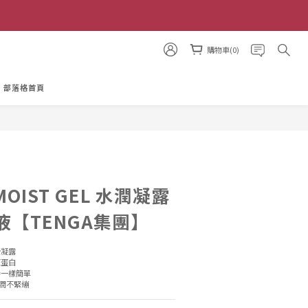
購物車(0)
部落格首頁
立即購買
MOIST GEL 水潤凝露
【TENGA集團】
滑凝露
原蛋白
養一樣簡單
水潤不緊繃