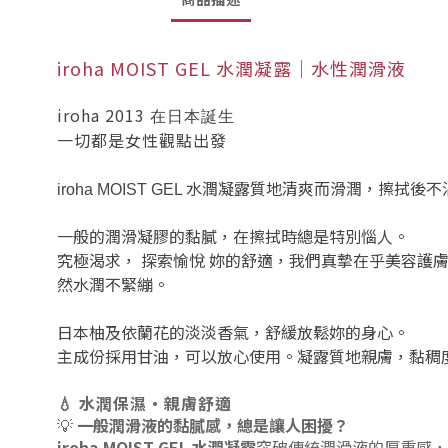
iroha MOIST GEL 水潤凝露｜水性潤滑液
iroha 2013
在日本誕生
一切都是女性觀點出發
水潤凝露質地清爽而滑潤，擦拭後不
iroha MOIST GEL
一般的潤滑凝膠的黏膩，在擦拭時總是特別惱人。
究極渴求，
探索愉悅
妳的舒適，我們真摯在乎美容護
然水潤不緊繃。
日本柚及依蘭花的淡淡香氣，舒緩放鬆妳的身心。
主成份採用甘油，可以放心使用。凝露質地親膚，黏稠
💧 水潤保濕・親膚舒適
💡
一般潤滑液的黏膩感，總是讓人困擾？
iroha MOIST GEL 水潤凝露
突破傳統潤滑液的厚重感，