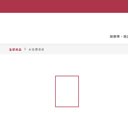
按摩棒・跳
全部商品
水性潤滑液