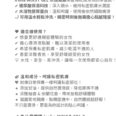
✔
玻尿酸保濕科技
：深入鎖水，維持私密肌膚水潤度
✔
水溶性膠原蛋白
：溫和呵護，使用後依然細緻嫩滑
🛁
可用溫水輕鬆沖洗，親密時刻後無需擔心黏膩殘留！
💗 適合誰使用？
✔ 想要更舒適親密體驗的女性
✔ 擔心潤滑液黏膩、難以清潔的使用者
✔ 希望保養私密肌膚、減少乾澀不適的人
✔ 喜愛淡雅香氛，享受舒緩感受的女性
💡 水性、安全、易沖洗，讓每一次使用都安心自在
🌿 溫和成分・呵護私密肌膚
💖 就像日常保養一樣呵護私密部位！
🔸 添加甘油，提供自然潤滑感，降低摩擦不適
🔸 淡雅柚香 & 依蘭花香，帶來放鬆舒緩體驗
🔸 凝露質地親膚，黏稠度適中，自然體感超舒服！
不只是潤滑，更是為妳設計的貼心呵護。