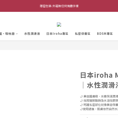
全館單筆滿$1,000 超商取貨免運費 (不含離島及海外地區)
隱密包裝-外箱無任何情趣字樣
全館單筆滿$1,000 超商取貨免運費 (不含離島及海外地區)
蛋・吸吮器
水性潤滑液
日本Iroha專區
私密保養區
BDSM專區
日本iroha 
｜水性潤滑液
🌙 美容護膚級、水嫩保濕潤
🌙 採用玻尿酸鈉及水溶性膠
🌙 呵護私密部位就像美容保
🌙使用過後，肌膚依然自然