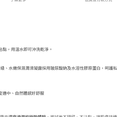
沾黏，用溫水即可沖洗乾淨。
膚級、水嫩保濕潤滑凝露採用玻尿酸鈉及水溶性膠原蛋白，呵護
度適中、自然體感好舒服
帶來
清爽滑潤的極致體驗
，擦拭後不殘留、不沾黏，讓肌膚持續