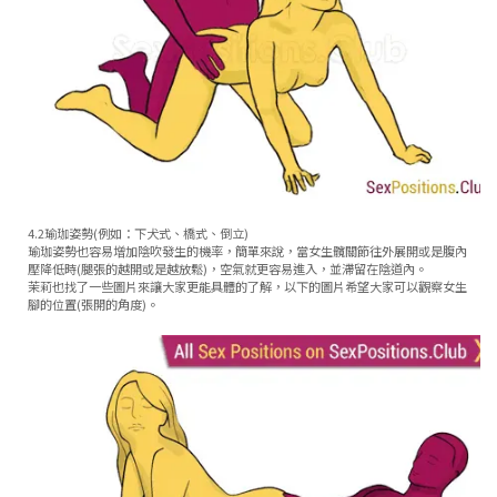
4.2瑜珈姿勢(例如：下犬式、橋式、倒立)
瑜珈姿勢也容易增加陰吹發生的機率，簡單來說，當女生髖關節往外展開或是腹內
壓降低時(腿張的越開或是越放鬆)，空氣就更容易進入，並滯留在陰道內。
茉莉也找了一些圖片來讓大家更能具體的了解，以下的圖片希望大家可以觀察女生
腳的位置(張開的角度)。