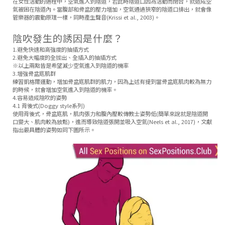
在女性活動的過程中，空氣進入到陰道，若此時陰道口因為活動而閉合，就造成空
氣被困在陰道內。當腹部和骨盆的壓力增加，空氣通過狹窄的陰道口排出，就會像
管樂器的震動原理一樣，同時產生聲音(Krissi et al., 2003)。
陰吹發生的誘因是什麼？
1.避免快速和高強度的抽插方式
2.避免大幅度的全拔出、全插入的抽插方式
※以上兩點皆是希望減少空氣進入到陰道的機率
3.增強骨盆底肌群
練習凱格爾運動，增加骨盆底肌群的肌力，因為上述有提到當骨盆底肌肉較為無力
的時候，就會增加空氣進入到陰道的機率。
4.容易造成陰吹的姿勢
4.1 背後式(Doggy style系列)
使用背後式，骨盆底肌，肌肉張力和腹內壓較傳教士姿勢低(簡單來說就是陰道開
口變大、肌肉較為放鬆)，進而導致陰道張開並吸入空氣(Neels et al., 2017)，文獻
指出最具體的姿勢如同下圖所示。