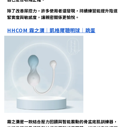
除了改善尿控力，許多使用者還發現，持續練習能提升陰道
緊實度與敏感度，讓親密關係更愉悅。
HHCOM 霧之瀰｜凱格爾聰明球｜跳蛋
霧之瀰是一款結合壓力回饋與智能震動的骨盆底肌訓練器，