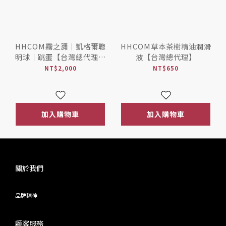
HHCOM霧之瀰｜凱格爾聰
HHCOM草本茶樹精油潤滑
明球｜跳蛋【台灣總代理・
液【台灣總代理】
台日設計】
NT$2,000
NT$650
加入購物車
加入購物車
關於我們
品牌精神
顧客服務