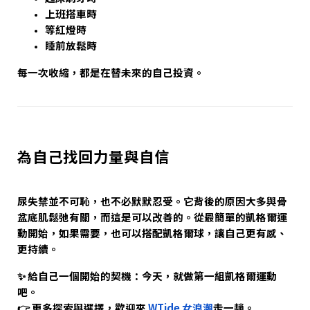
上班搭車時
等紅燈時
睡前放鬆時
每一次收縮，都是在替未來的自己投資。
為自己找回力量與自信
尿失禁並不可恥，也不必默默忍受。它背後的原因大多與骨
盆底肌鬆弛有關，而這是可以改善的。從最簡單的凱格爾運
動開始，如果需要，也可以搭配凱格爾球，讓自己更有感、
更持續。
✨ 給自己一個開始的契機：今天，就做第一組凱格爾運動
吧。
👉 更多探索與選擇，歡迎來
WTide 女浪潮
走一趟。