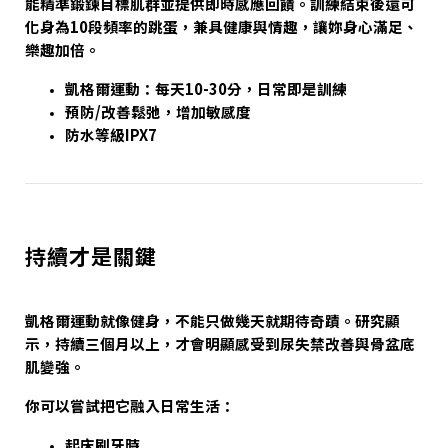
能精準鍛鍊目標肌群並提供即時感應回饋。訓練結束後還可
化身為10段頻率的跳蛋，兼具健康與情趣，讓妳身心滿足、
樂趣加倍。
凱格爾運動：每天10-30分，日常即是訓練
預防/改善鬆弛，增加敏感度
防水等級IPX7
持續才是關鍵
凱格爾運動就像健身，不能只做幾天就期待奇蹟。研究顯
示，持續三個月以上，才會明顯感受到尿失禁改善與骨盆底
肌變強。
你可以嘗試把它融入日常生活：
起床刷牙時